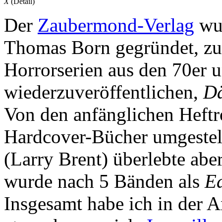
X
(Detail)
Der
Zaubermond-Verlag
wur
Thomas Born gegründet, zun
Horrorserien aus den 70er 
wiederzuveröffentlichen,
Dä
Von den anfänglichen Heft
Hardcover-Bücher umgestell
(Larry Brent) überlebte abe
wurde nach 5 Bänden als
Ed
Insgesamt habe ich in der An