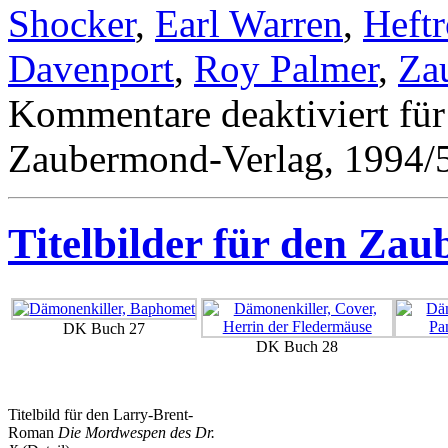
Shocker
,
Earl Warren
,
Heft
Davenport
,
Roy Palmer
,
Za
Kommentare deaktiviert
für
Zaubermond-Verlag, 1994/
Titelbilder für den Za
DK Buch 27
DK Buch 28
Titelbild für den Larry-Brent-
Roman
Die Mordwespen des Dr.