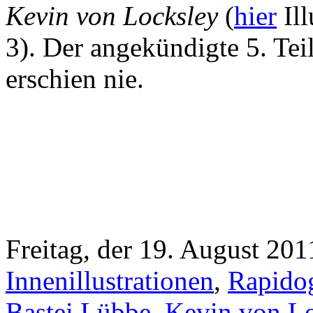
Kevin von Locksley
(
hier
Ill
3). Der angekündigte 5. Tei
erschien nie.
Freitag, der 19. August 201
Innenillustrationen
,
Rapidog
Bastei Lübbe
,
Kevin von Lo