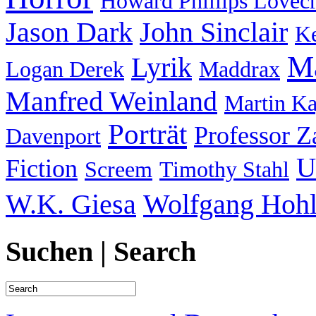
Howard Phillips Lovecr
Jason Dark
John Sinclair
Ke
Ma
Lyrik
Logan Derek
Maddrax
Manfred Weinland
Martin K
Porträt
Professor 
Davenport
U
Fiction
Screem
Timothy Stahl
W.K. Giesa
Wolfgang Hohl
Suchen | Search