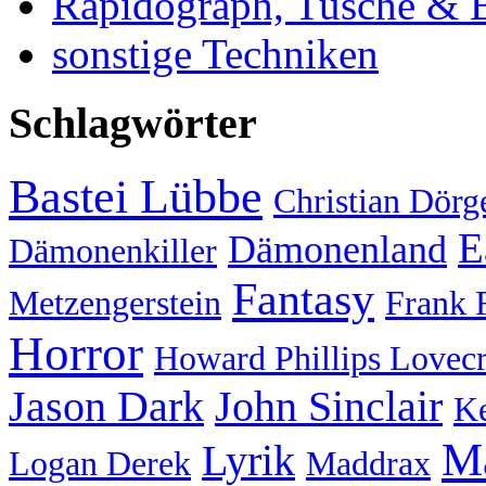
Rapidograph, Tusche & Bl
sonstige Techniken
Schlagwörter
Bastei Lübbe
Christian Dörg
E
Dämonenland
Dämonenkiller
Fantasy
Metzengerstein
Frank 
Horror
Howard Phillips Lovecr
Jason Dark
John Sinclair
Ke
Ma
Lyrik
Logan Derek
Maddrax