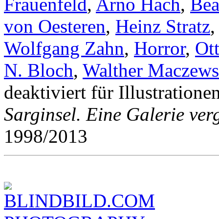
Frauenfeld
,
Arno Hach
,
Bea
von Oesteren
,
Heinz Stratz
Wolfgang Zahn
,
Horror
,
Ot
N. Bloch
,
Walther Maczews
deaktiviert
für Illustratione
Sarginsel. Eine Galerie ve
1998/2013
BLINDBILD.COM