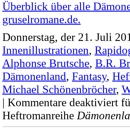
Überblick über alle Dämon
gruselromane.de.
Donnerstag, der 21. Juli 20
Innenillustrationen
,
Rapidog
Alphonse Brutsche
,
B.R. Br
Dämonenland
,
Fantasy
,
Hef
Michael Schönenbröcher
,
W
|
Kommentare deaktiviert
fü
Heftromanreihe
Dämonenl