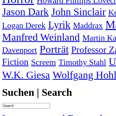
Howard Phillips Lovecr
Jason Dark
John Sinclair
Ke
Ma
Lyrik
Logan Derek
Maddrax
Manfred Weinland
Martin K
Porträt
Professor 
Davenport
U
Fiction
Screem
Timothy Stahl
W.K. Giesa
Wolfgang Hohl
Suchen | Search